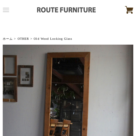
ホーム
>
OTHER
> Old Wood Looking Glass